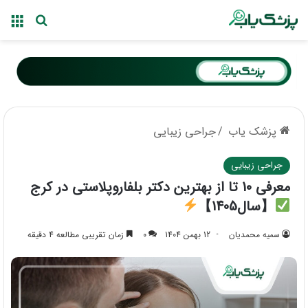
منو
جستجو ب
پزشک یاب
/
جراحی زیبایی
جراحی زیبایی
معرفی 10 تا از بهترین دکتر بلفاروپلاستی در کرج
【سال1405】
سمیه محمدیان
12 بهمن 1404
0
زمان تقریبی مطالعه 4 دقیقه