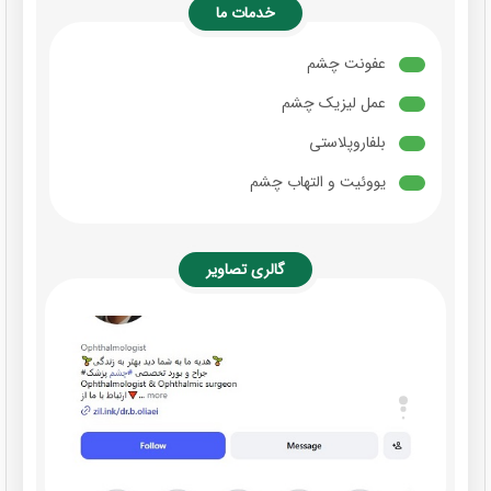
خدمات ما
عفونت چشم
عمل لیزیک چشم
بلفاروپلاستی
یووئیت و التهاب چشم
گالری تصاویر