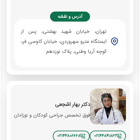
آدرس و نقشه
تهران، خیابان شهید بهشتی، پس از
ایستگاه مترو سهروردی، خیابان کاوسی فر،
کوچه آریا وطنی، پلاک نوزدهم
دکتر بهار اشجعی
فوق تخصص جراحی کودکان و نوزادان
02144806668
02144841862