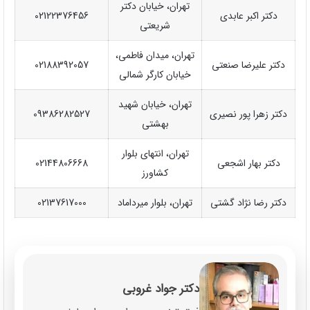
تهران، خیابان دکتر
دکتر اکبر عابدی
02122376456
شریعتی
تهران، میدان فاطمی،
دکتر علیرضا صنعتی
02188392057
خیابان کارگر شمالی
تهران، خیابان شهید
دکتر زهرا پور نصیری
09386282527
بهشتی
تهران، انتهای بلوار
دکتر بهار اشجعی
02144806668
کشاورز
دکتر رضا نژاد گشتی
تهران، بلوار میرداماد
02137617000
دکتر جواد غروبی