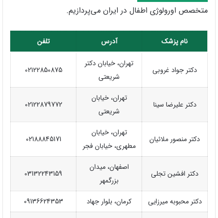
متخصص اورولوژی اطفال در ایران می‌پردازیم.
نام پزشک
آدرس
تلفن
تهران، خیابان دکتر
دکتر جواد غروبی
02122850875
شریعتی
تهران، خیابان
دکتر علیرضا سینا
02122879772
شریعتی
تهران، خیابان
دکتر منصور ملائیان
02188845171
مطهری، خیابان فجر
اصفهان، میدان
دکتر افشین تجلی
03132243159
بزرگمهر
دکتر محبوبه میرزایی
کرمان، بلوار جهاد
09136624353