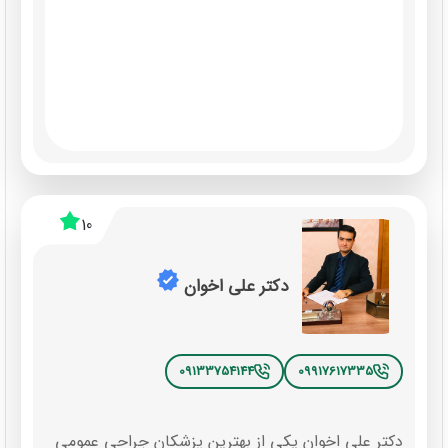
10
دکتر علی اخوان
09133754144
09917617335
دکتر علی اخوان یکی از بهترین پزشکان جراحی عمومی