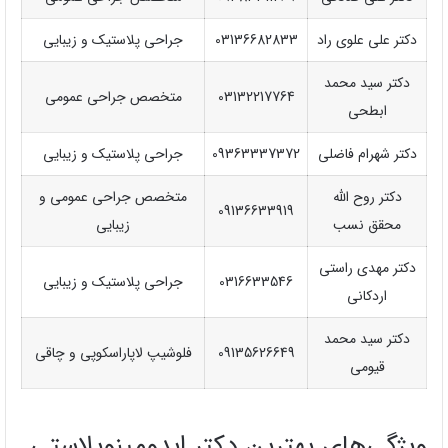
دکتر علی علوی راد
03136682833
جراحی پلاستیک و زیبایی
دکتر سید محمد
03132217764
متخصص جراحی عمومی
ابطحی
دکتر شهرام فاضلی
09363337372
جراحی پلاستیک و زیبایی
دکتر روح الله
متخصص جراحی عمومی و
09136633919
محقق نسب
زیبایی
دکتر مهدی راستی
0316633546
جراحی پلاستیک و زیبایی
اردکانی
دکتر سید محمد
09135626649
فلوشیپ لاپاراسکوپی و چاقی
قیومی
ویژگی‌های بهترین دکتر ابدومینوپلاستی