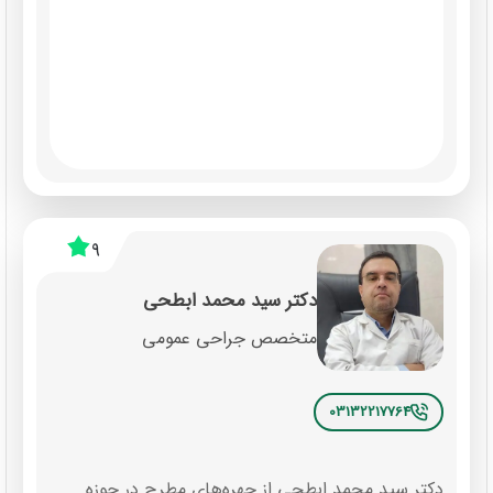
9
دکتر سید محمد ابطحی
متخصص جراحی عمومی
03132217764
دکتر سید محمد ابطحی از چهره‌های مطرح در حوزه