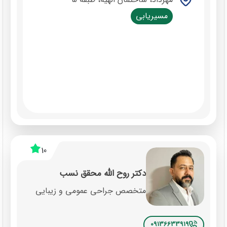
مسیریابی
10
دکتر روح الله محقق نسب
متخصص جراحی عمومی و زیبایی
09136633919