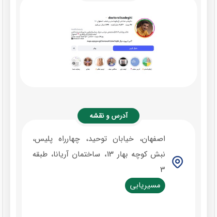
آدرس و نقشه
اصفهان، خیابان توحید، چهارراه پلیس،
نبش کوچه بهار 13، ساختمان آریانا، طبقه
3
مسیریابی