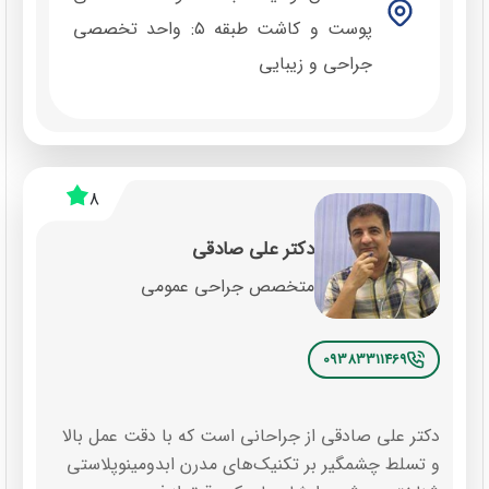
پوست و کاشت طبقه ۵: واحد تخصصی
جراحی و زیبایی
8
دکتر علی صادقی
متخصص جراحی عمومی
09383311469
دکتر علی صادقی از جراحانی است که با دقت عمل بالا
و تسلط چشمگیر بر تکنیک‌های مدرن ابدومینوپلاستی