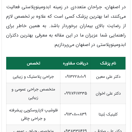
در اصفهان، جراحان متعددی در زمینه ابدومینوپلاستی فعالیت
می‌کنند، اما بهترین پزشک کسی است که علاوه بر تخصص لازم
از رضایت بالای بیماران برخوردار باشد. به همین خاطر برای
راهنمایی شما عزیزان ما در این مقاله به معرفی بهترین دکتران
ابدومینوپلاستی در اصفهان می‌پردازیم:
نام پزشک
دریافت مشاوره
تخصص
دکتر علی معین
09132280109
جراحی پلاستیک و زیبایی
متخصص جراحی عمومی و
دکتر علی اخوان
09917617335
زیبایی
فلوشیپ لاپاروسکوپی پیشرفته
کلینیک بُنیتا
09130800839
و جراحی چاقی
دکتر علی صادقی
09383311469
متخصص جراحی عمومی