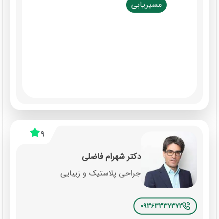
مسیریابی
9
دکتر شهرام فاضلی
جراحی پلاستیک و زیبایی
09363337372