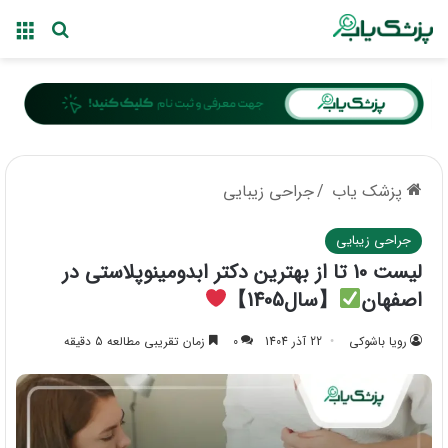
منو
جستجو ب
پزشک یاب
/
جراحی زیبایی
جراحی زیبایی
لیست 10 تا از بهترین دکتر ابدومینوپلاستی در
اصفهان
【سال1405】
رویا باشوکی
22 آذر 1404
0
زمان تقریبی مطالعه 5 دقیقه