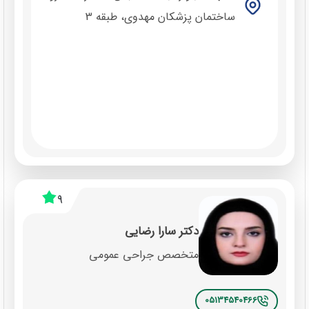
ساختمان پزشکان مهدوی، طبقه 3
9
دکتر سارا رضایی
متخصص جراحی عمومی
05134540466