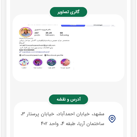
گالری تصاویر
آدرس و نقشه
مشهد، خیابان احمدآباد، خیابان پرستار 3،
ساختمان آریا، طبقه 4، واحد 402