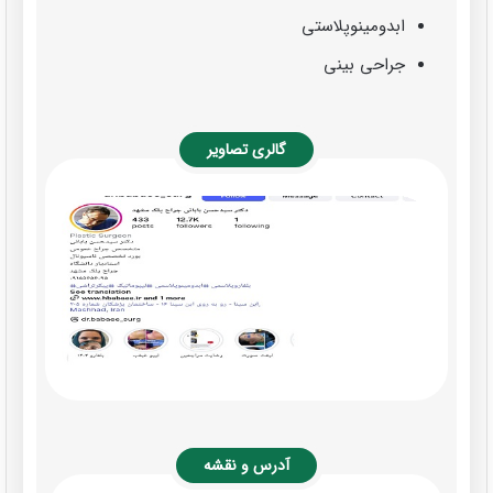
ابدومینوپلاستی
جراحی بینی
گالری تصاویر
آدرس و نقشه