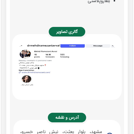
بلفاروپلاستی
گالری تصاویر
آدرس و نقشه
مشهد، بلوار بعثت، نبش ناصر خسرو،