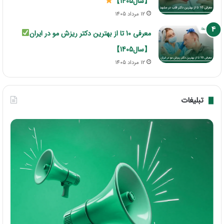
【سال1405】
12 مرداد 1405
معرفی 10 تا از بهترین دکتر ریزش مو در ایران
【سال1405】
12 مرداد 1405
تبلیغات