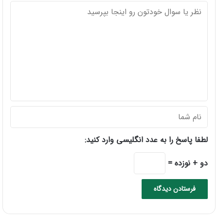
د
ی
د
گ
ا
ه
لطفا پاسخ را به عدد انگلیسی وارد کنید:
دو + نوزده =