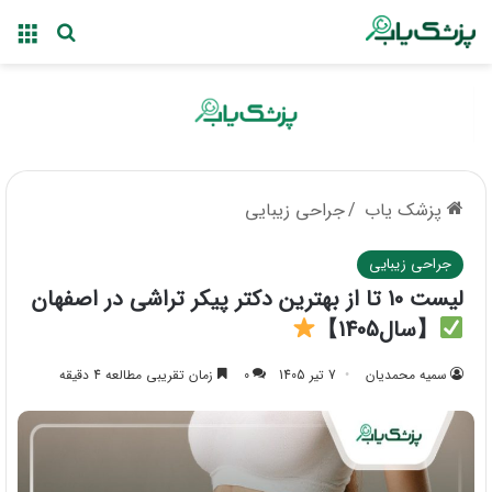
منو
جستجو ب
پزشک یاب
/
جراحی زیبایی
جراحی زیبایی
لیست 10 تا از بهترین دکتر پیکر تراشی در اصفهان
【سال1405】
سمیه محمدیان
7 تیر 1405
0
زمان تقریبی مطالعه 4 دقیقه