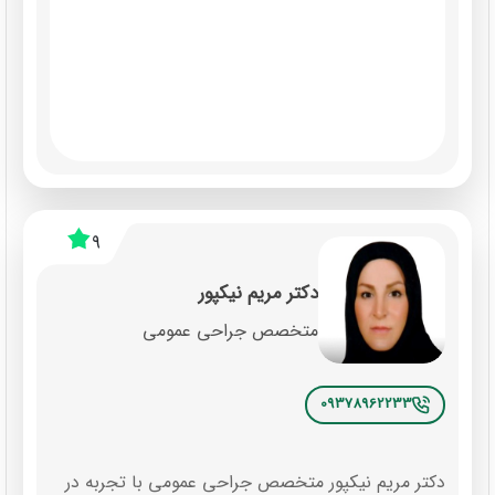
9
دکتر مریم نیکپور
متخصص جراحی عمومی
09378962233
دکتر مریم نیکپور متخصص جراحی عمومی با تجربه در