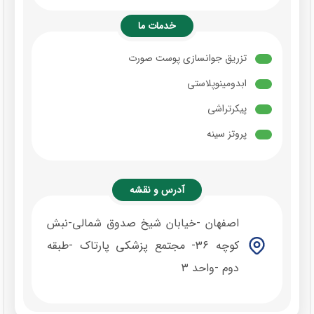
خدمات ما
تزریق جوانسازی پوست صورت
ابدومینوپلاستی
پیکرتراشی
پروتز سینه
لیفت سینه
کوچک کردن سینه و ماموپلاستی
آدرس و نقشه
رفع افتادگی پلک فوقانی و بلفاروپلاستی
اصفهان -خیابان شیخ صدوق شمالی-نبش
لیپوساکشن غبغب
کوچه ۳۶- مجتمع پزشکی پارتاک -طبقه
رفع افتادگی بازوها
دوم -واحد ۳
لیفت تناسلی
جراحی لیپوساکشن و رفع افتادگی غبغب و پلک و