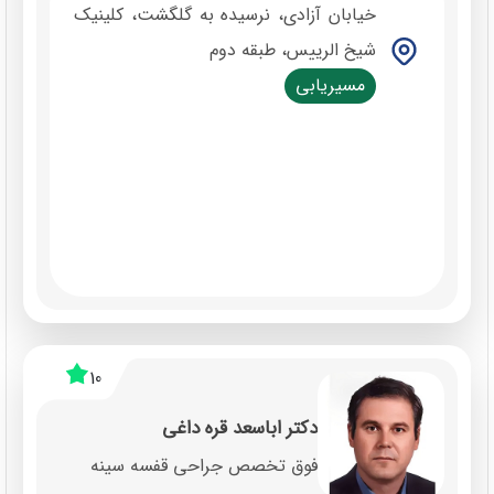
خیابان آزادی، نرسیده به گلگشت، کلینیک
شیخ الرییس، طبقه دوم
مسیریابی
10
دکتر اباسعد قره داغی
فوق تخصص جراحی قفسه سینه