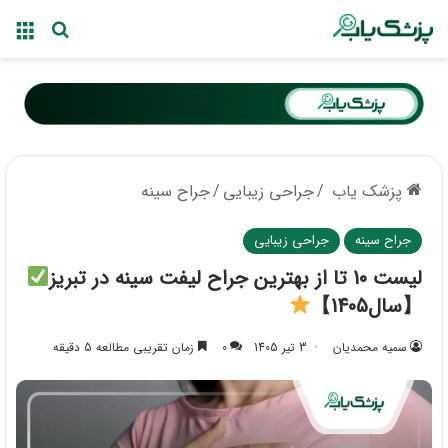
منو
جستجو ب
پزشک یاب
/
جراحی زیبایی
/
جراح سینه
جراح سینه
جراحی زیبایی
لیست 10 تا از بهترین جراح لیفت سینه در تبریز
【سال1405】
سمیه محمدیان
3 تیر 1405
0
زمان تقریبی مطالعه 5 دقیقه