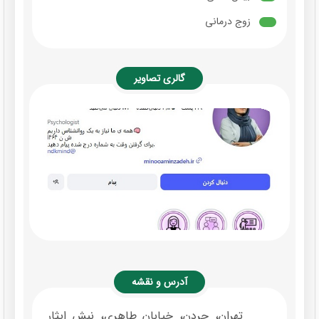
زوج درمانی
گالری تصاویر
آدرس و نقشه
تهران، جردن، خیابان طاهری، نبش ایثار