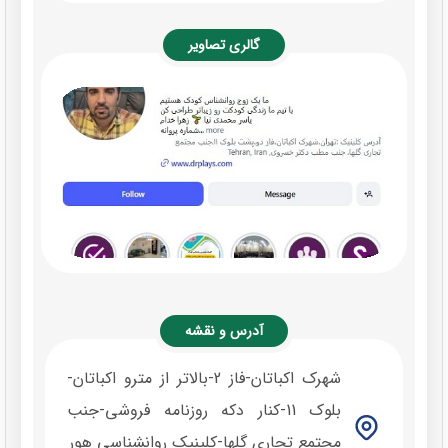
گالری تصاویر
آدرس و نقشه
شهرک اکباتان-فاز 2-بالاتر از مترو اکباتان-
بلوک 11-کنار دکه روزنامه فروشی-جنب
مجتمع تجاری گلها-کلینیک روانشناسی هور