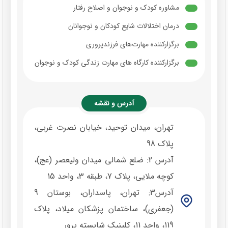
مشاوره کودک و نوجوان و اصلاح رفتار
درمان اختلالات شایع کودکان و نوجوانان
برگزارکننده مهارت‌های فرزندپروری
برگزارکننده کارگاه های مهارت زندگی کودک و نوجوان
پرورش خلاقیت و هوش های چندگانه در کودکان
درمان اختلالات
آدرس و نقشه
رویکرد درمانی
تهران، میدان توحید، خیابان نصرت غربی،
دیابت کودکان
پلاک 98
آدرس 2: ضلع شمالی میدان ولیعصر (عج)،
کوچه ملایی، پلاک 7، طبقه 3، واحد 15
آدرس3: تهران، پاسداران، بوستان 9
(جعفری)، ساختمان پزشکان میلاد، پلاک
119، واحد 11، کلینیک شایسته پرور