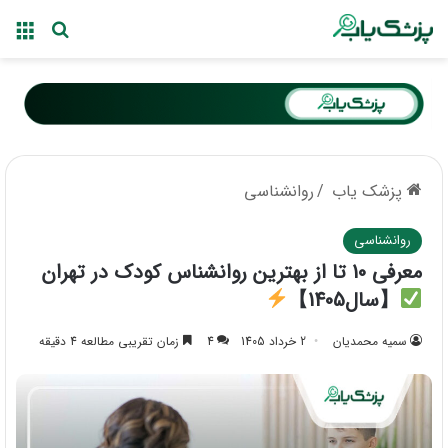
منو
جستجو ب
پزشک یاب
/
روانشناسی
روانشناسی
معرفی 10 تا از بهترین روانشناس کودک در تهران
【سال1405】
سمیه محمدیان
2 خرداد 1405
4
زمان تقریبی مطالعه 4 دقیقه