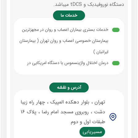
دستگاه نوروفیدبک و tDCS میباشد.
خدمات ما
خدمات بستری بیماران اعصاب و روان در مجهزترین
بیمارستان خصوصی اعصاب و روان تهران ( بیمارستان
ایرانیان )
درمان اختلال واژینسموس با دستگاه امریکایی در
سریع ترین زمان
درمان اختلالات افسردگی ( پس از زایمان ، افسردگی
آدرس و نقشه
فصلی ، دوقطبی و … )
تهران ، بلوار دهکده المپیک ، چهار راه زیبا
درمان اختلالات اضطرابی و استرس ( اضطراب منتشر
دشت ، روبروی مسجد امام رضا ، پلاک 16
، حمله پانیک ، استرس پس از سانحه )
طبقات اول و دوم
درمان اختلالات خواب ( بی خوابی ، کابوس شبانه و
مسیریابی