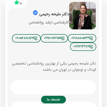
10
دکتر ملیحه رحیمی
کارشناسی ارشد روانشناس
09056881867
09960176951
02188805132
09192132119
دکتر ملیحه رحیمی یکی از بهترین روانشناسی تخصصی
کودک و نوجوان در تهران می باشند.
خدمات ما