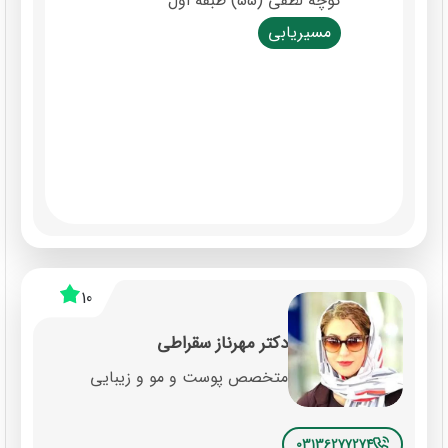
کوچه لطفی (55) طبقه اول
مسیریابی
10
دکتر مهرناز سقراطی
متخصص پوست و مو و زیبایی
03136277274