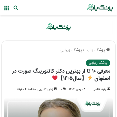
منو
جستجو ب
پزشک یاب
/
پزشک زیبایی
پزشک زیبایی
معرفی ۱۰ تا از بهترین دکتر کانتورینگ صورت در
اصفهان
【سال1405】
رقیه فتاحی
8 بهمن 1404
0
زمان تقریبی مطالعه 4 دقیقه