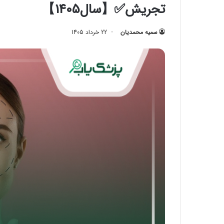
تجریش✅【سال1405】
سمیه محمدیان
22 خرداد 1405