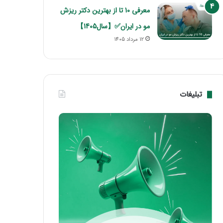
معرفی 10 تا از بهترین دکتر ریزش
مو در ایران✅【سال1405】
12 مرداد 1405
تبلیغات