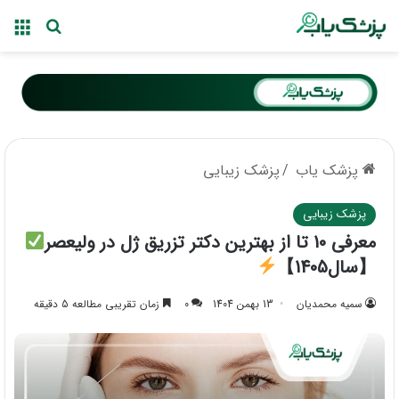
منو
جستجو ب
پزشک یاب
/
پزشک زیبایی
پزشک زیبایی
معرفی 10 تا از بهترین دکتر تزریق ژل در ولیعصر
【سال1405】
سمیه محمدیان
13 بهمن 1404
0
زمان تقریبی مطالعه 5 دقیقه