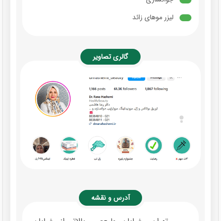
لیزر موهای زائد
گالری تصاویر
آدرس و نقشه