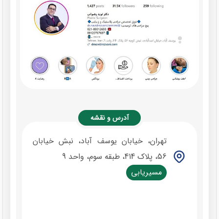
آدرس و نقشه
تهران، خیابان یوسف آباد، نبش خیابان
56، پلاک 414، طبقه سوم، واحد 9
مسیریابی