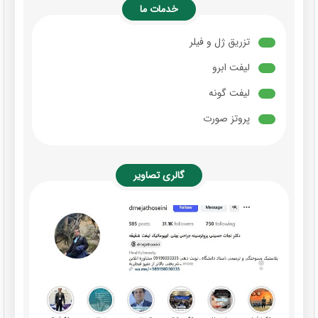
خدمات ما
تزریق ژل و فیلر
لیفت ابرو
لیفت گونه
پروتز صورت
گالری تصاویر