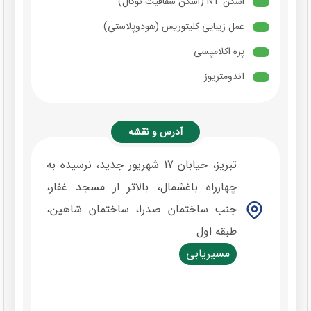
اسکن NT (اسکن شفافیت نوکال)
عمل زیبایی کلیتوریس (هودوپلاستی)
پره اکلامپسی
آندومتریوز
آدرس و نقشه
تبریز، خیابان 17 شهریور جدید، نرسیده به
چهارراه باغشمال، بالاتر از مسجد غفار،
جنب ساختمان صدرا، ساختمان شاهین،
طبقه اول
مسیریابی