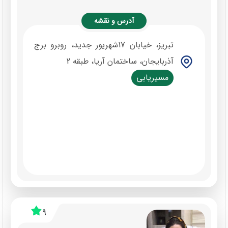
آدرس و نقشه
تبریز، خیابان 17شهریور جدید، روبرو برج
آذربایجان، ساختمان آریا، طبقه 2
مسیریابی
9