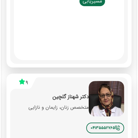
مسیریابی
9
دکتر شهناز گلچین
متخصص زنان، زایمان و نازایی
04135552765