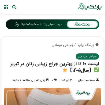
منو
جستجو ب
پزشک یاب
/
جراحی درمانی
جراحی درمانی
لیست 10 تا از بهترین جراح زیبایی زنان در تبریز
【سال1405】
سمیه محمدیان
3 تیر 1405
0
زمان تقریبی مطالعه 5 دقیقه