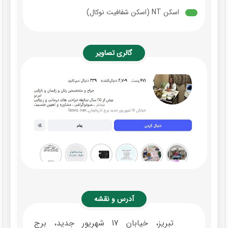
اسکن NT (اسکن شفافیت نوکال)
گالری تصاویر
آدرس و نقشه
تبریز، خیابان 17 شهریور جدید، برج