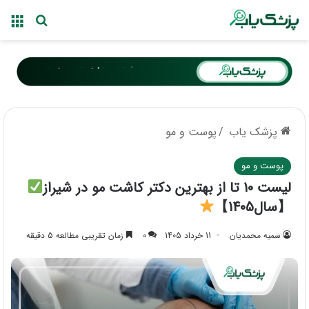
منو
جستجو ب
پزشک یاب
/
پوست و مو
پوست و مو
لیست 10 تا از بهترین دکتر کاشت مو در شیراز
【سال1405】
سمیه محمدیان
11 خرداد 1405
0
زمان تقریبی مطالعه 5 دقیقه