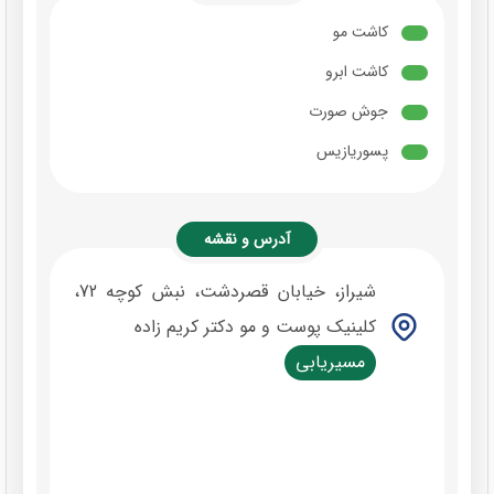
کاشت مو
کاشت ابرو
جوش صورت
پسوریازیس
آدرس و نقشه
شیراز، خیابان قصردشت، نبش کوچه 72،
کلینیک پوست و مو دکتر کریم زاده
مسیریابی