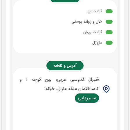
کاشت مو
خال و زوائد پوستی
کاشت ریش
مزوژل
آدرس و نقشه
شیراز، قدوسی غربی، بین کوچه 2 و
4،ساختمان ملکه مارال، طبقه1
مسیریابی