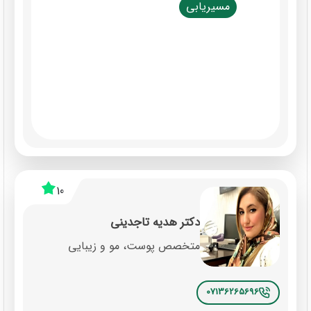
مسیریابی
10
دکتر هدیه تاجدینی
متخصص پوست، مو و زیبایی
07136265696