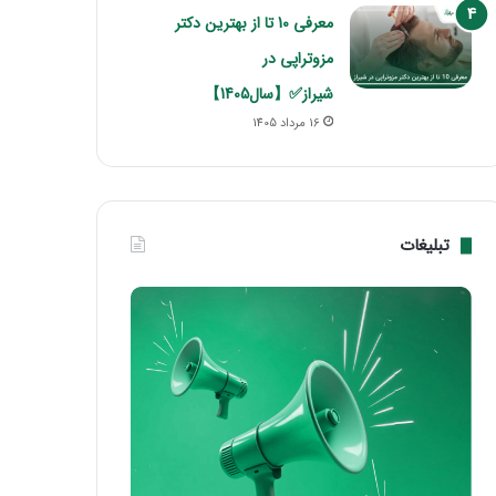
معرفی 10 تا از بهترین دکتر
مزوتراپی در
شیراز✅【سال1405】
16 مرداد 1405
تبلیغات