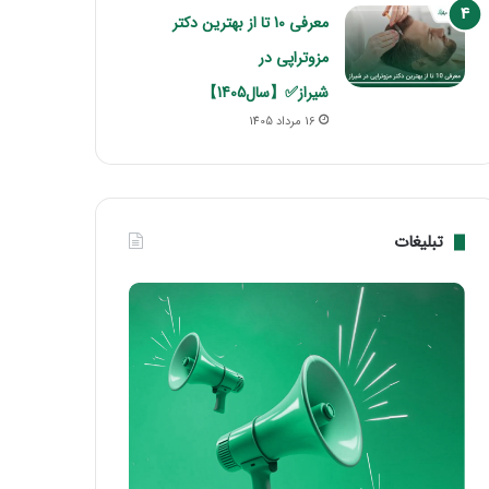
معرفی 10 تا از بهترین دکتر
مزوتراپی در
شیراز✅【سال1405】
16 مرداد 1405
تبلیغات